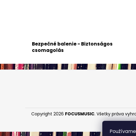
Bezpečné balenie - Biztonságos
csomagolás
Z
á
p
ä
t
i
Copyright 2026
FOCUSMUSIC
. Všetky práva vyhr
e
Používame 