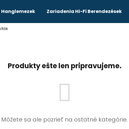
 - Hanglemezek
Zariadenia Hi-Fi Berendezések
sítők
Čo potrebujete nájsť?
HĽADAŤ
Produkty ešte len pripravujeme.
Môžete sa ale pozrieť na ostatné kategórie.