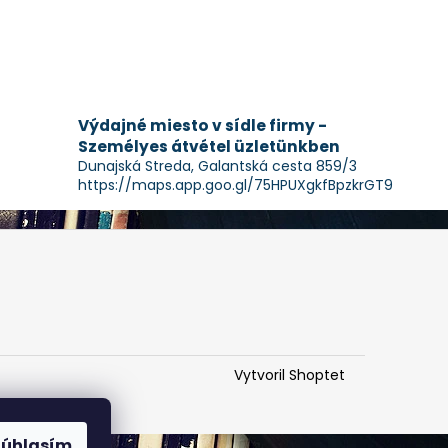
Výdajné miesto v sídle firmy -
Személyes átvétel üzletünkben
Dunajská Streda, Galantská cesta 859/3
https://maps.app.goo.gl/75HPUXgkfBpzkrGT9
Vytvoril Shoptet
Súhlasím