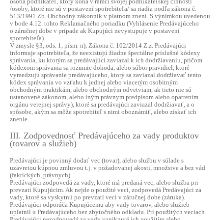
osoba podnikateľ, ktorý koná v rámci svojej podnikateľskej činnosti
/osoby, ktoré nie sú v postavení spotrebiteľa/ sa riadia podľa zákona č.
513/1991 Zb. Obchodný zákonník v platnom znení. S výnimkou uvedenou
v bode 4.12. tohto Reklamačného poriadku (Vyhlásenie Predávajúceho
o záručnej dobe v prípade ak Kupujúci nevystupuje v postavení
spotrebiteľa).
V zmysle §3, ods. 1, písm. n), Zákona č. 102/2014 Z.z. Predávajúci
informuje spotrebiteľa, že neexistujú žiadne špeciálne príslušné kódexy
správania, ku ktorým sa predávajúci zaviazal k ich dodržiavaniu, pričom
kódexom správania sa rozumie dohoda, alebo súbor pravidiel, ktoré
vymedzujú správanie predávajúceho, ktorý sa zaviazal dodržiavať tento
kódex správania vo vzťahu k jednej alebo viacerým osobitným
obchodným praktikám, alebo obchodným odvetviam, ak tieto nie sú
ustanovené zákonom, alebo iným právnym predpisom alebo opatrením
orgánu verejnej správy), ktoré sa predávajúci zaviazal dodržiavať, a o
spôsobe, akým sa môže spotrebiteľ s nimi oboznámiť, alebo získať ich
znenie.
III. Zodpovednosť Predávajúceho za vady produktov
(tovarov a služieb)
Predávajúci je povinný dodať vec (tovar), alebo službu v súlade s
uzavretou kúpnou zmluvou t.j. v požadovanej akosti, množstve a bez vád
(faktických, právnych).
Predávajúci zodpovedá za vady, ktoré má predaná vec, alebo služba pri
prevzatí Kupujúcim. Ak nejde o použité veci, zodpovedá Predávajúci za
vady, ktoré sa vyskytnú po prevzatí veci v záručnej dobe (záruka).
Predávajúci odporúča Kupujúcemu aby vady tovarov, alebo služieb
uplatnil u Predávajúceho bez zbytočného odkladu. Pri použitých veciach
Predávajúci nezodpovedá za vady vzniknuté ich použitím alebo