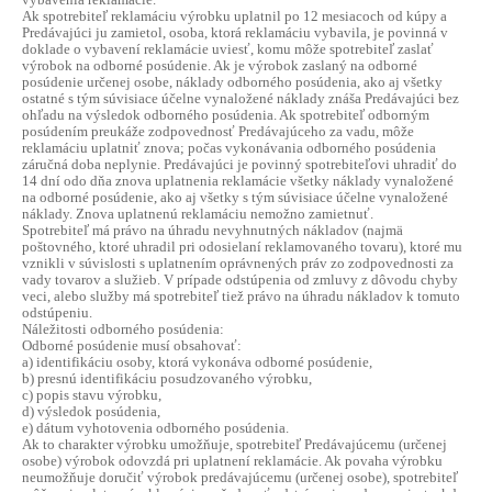
Ak spotrebiteľ reklamáciu výrobku uplatnil po 12 mesiacoch od kúpy a
Predávajúci ju zamietol, osoba, ktorá reklamáciu vybavila, je povinná v
doklade o vybavení reklamácie uviesť, komu môže spotrebiteľ zaslať
výrobok na odborné posúdenie. Ak je výrobok zaslaný na odborné
posúdenie určenej osobe, náklady odborného posúdenia, ako aj všetky
ostatné s tým súvisiace účelne vynaložené náklady znáša Predávajúci bez
ohľadu na výsledok odborného posúdenia. Ak spotrebiteľ odborným
posúdením preukáže zodpovednosť Predávajúceho za vadu, môže
reklamáciu uplatniť znova; počas vykonávania odborného posúdenia
záručná doba neplynie. Predávajúci je povinný spotrebiteľovi uhradiť do
14 dní odo dňa znova uplatnenia reklamácie všetky náklady vynaložené
na odborné posúdenie, ako aj všetky s tým súvisiace účelne vynaložené
náklady. Znova uplatnenú reklamáciu nemožno zamietnuť.
Spotrebiteľ má právo na úhradu nevyhnutných nákladov (najmä
poštovného, ktoré uhradil pri odosielaní reklamovaného tovaru), ktoré mu
vznikli v súvislosti s uplatnením oprávnených práv zo zodpovednosti za
vady tovarov a služieb. V prípade odstúpenia od zmluvy z dôvodu chyby
veci, alebo služby má spotrebiteľ tiež právo na úhradu nákladov k tomuto
odstúpeniu.
Náležitosti odborného posúdenia:
Odborné posúdenie musí obsahovať:
a) identifikáciu osoby, ktorá vykonáva odborné posúdenie,
b) presnú identifikáciu posudzovaného výrobku,
c) popis stavu výrobku,
d) výsledok posúdenia,
e) dátum vyhotovenia odborného posúdenia.
Ak to charakter výrobku umožňuje, spotrebiteľ Predávajúcemu (určenej
osobe) výrobok odovzdá pri uplatnení reklamácie. Ak povaha výrobku
neumožňuje doručiť výrobok predávajúcemu (určenej osobe), spotrebiteľ