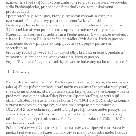
uzatvorila s Predávajúcim kúpnu zmluvu, a to prostredníctvom webového
sídla Predávajúceho, prípadne ďalšími diaľkovo-komunikačnými
prostriedkami.
Spotrebiteľom je Kupujúci, ktorý je fyzickou osobou, a ktorý pri
uzatváraní kúpnej zmluvy prostredníctvom Webového sídla
Predávajúceho, nekoná v rámci predmetu svojej podnikateľskej činnosti.
Týmto reklamačným poriadkom sa upravujú právne vzťahy medzi
Kupujúcimi, ktorí sú spotrebiteľmi a Predávajúcim. S výnimkou uvedenou
v bode 4.12. tohto Reklamačného poriadku (Vyhlásenie Predávajúceho
o záručnej dobe v prípade ak Kupujúci nevystupuje v postavení
spotrebiteľa).
Produkty (ďalej aj „Veci“) sú tovary, služby, ktoré sú určené k predaju a
zároveň sú zverejnené na Webovom sídle Predávajúceho.
Pojem Tovar zahŕňa aj elektronický obsah nedodávaný na hmotnom nosiči.
II. Odkazy
Na vzťahy zo zodpovednosti Predávajúceho za vady tovaru, alebo služieb
(ako aj ďalšie právne vzťahy, ktoré môžu zo zmluvného vzťahu vyplynúť)
s fyzickými osobami, ktoré pri uzatváraní kúpnej zmluvy nekonajú v rámci
predmetu svojej podnikateľskej činnosti (spotrebiteľmi), sa vzťahujú
okrem všeobecných ustanovení zákona č.40/1964 Zb. Občiansky zákonník
v znení neskorších predpisov, aj osobitné predpisy, najmä zákon č.
102/2014 Z. z. o ochrane spotrebiteľa pri predaji tovaru alebo poskytnutí
služieb na základe zmluvy uzavretej na diaľku alebo zmluvy uzavretej
mimo prevádzkových priestorov Predávajúceho a zákon č. 250/2007 Z.z.
o ochrane spotrebiteľa.
Právne vzťahy vyplývajúce z uplatnenia práv zo zodpovednosti za vady
medzi Predávajúcim a Kupujúcim, ktorý je právnická osoba alebo fyzická