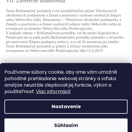
VII. Záverečné ustanovenia
Tento Reklamačný poriadok tvorí neoddeliteľnú súčasť Všeobecných
obchodných podmienok a Zásad a poučenia o ochrane osobných údajov
tohto Webového sídla. Dokumenty – Všeobecné obchodné podmienky a
Zásady a poučenia o ochrane osobných údajov tohto Webového sídla sú
zverejnené na doméne Webového sídla Predávajúceho.
V prípade zmeny v Reklamačnom poriadku, vzťah medzi Kupujúcim a
Predávajúcim sa riadi podľa Reklamačného poriadku platného a účinného
pri uzatvorení Kúpno-predajnej zmluvy, a to až do momentu jej zániku.
Tento Reklamačný poriadok je platný a účinný momentom jeho
zverejnenia na Webovom sídle Predávajúceho dňa 1
5
.
4
.202
3
Z
Používame súbory cookie, aby sme vám umožnili
á
pohodlné prehliadanie webovej stránky a vďaka
analýze neustále zlepšovali jej funkcie, výkon a
p
použiteľnosť.
Viac informácií
ä
Shoptet.sk
MôjPrvýEshop.sk
t
Nastavenie
i
e
Vytvoril Shoptet
Webhop je v testovacej prevádzke A webshop teszt
Súhlasím
Copyright 2026
FOCUSMUSIC
. Všetky práva vyhradené.
üzemmódban van