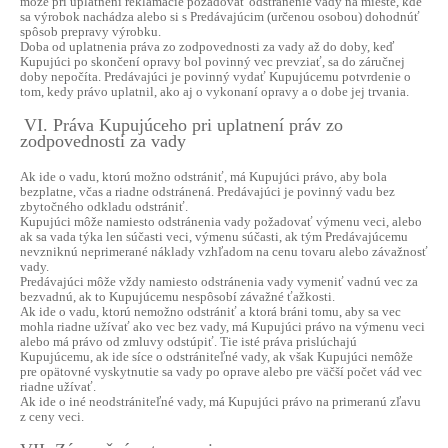
môže pri uplatnení reklamácie požadovať odstránenie vady na mieste, kde
sa výrobok nachádza alebo si s Predávajúcim (určenou osobou) dohodnúť
spôsob prepravy výrobku.
Doba od uplatnenia práva zo zodpovednosti za vady až do doby, keď
Kupujúci po skončení opravy bol povinný vec prevziať, sa do záručnej
doby nepočíta. Predávajúci je povinný vydať Kupujúcemu potvrdenie o
tom, kedy právo uplatnil, ako aj o vykonaní opravy a o dobe jej trvania.
VI. Práva Kupujúceho pri uplatnení práv zo
zodpovednosti za vady
Ak ide o vadu, ktorú možno odstrániť, má Kupujúci právo, aby bola
bezplatne, včas a riadne odstránená. Predávajúci je povinný vadu bez
zbytočného odkladu odstrániť.
Kupujúci môže namiesto odstránenia vady požadovať výmenu veci, alebo
ak sa vada týka len súčasti veci, výmenu súčasti, ak tým Predávajúcemu
nevzniknú neprimerané náklady vzhľadom na cenu tovaru alebo závažnosť
vady.
Predávajúci môže vždy namiesto odstránenia vady vymeniť vadnú vec za
bezvadnú, ak to Kupujúcemu nespôsobí závažné ťažkosti.
Ak ide o vadu, ktorú nemožno odstrániť a ktorá bráni tomu, aby sa vec
mohla riadne užívať ako vec bez vady, má Kupujúci právo na výmenu veci
alebo má právo od zmluvy odstúpiť. Tie isté práva prislúchajú
Kupujúcemu, ak ide síce o odstrániteľné vady, ak však Kupujúci nemôže
pre opätovné vyskytnutie sa vady po oprave alebo pre väčší počet vád vec
riadne užívať.
Ak ide o iné neodstrániteľné vady, má Kupujúci právo na primeranú zľavu
z ceny veci.