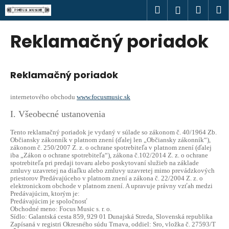
K
Prejsť
Hľadať
Náku
M
Prihlásen
na
o
obsah
Späť
Späť
košík
š
Reklamačný poriadok
í
Č
k
o
Reklamačný poriadok
p
o
internetového obchodu
www.focusmusic.sk
t
I. Všeobecné ustanovenia
r
e
Tento reklamačný poriadok je vydaný v súlade so zákonom č. 40/1964 Zb.
Občiansky zákonník v platnom znení (ďalej len „Občiansky zákonník“),
b
zákonom č. 250/2007 Z. z. o ochrane spotrebiteľa v platnom znení (ďalej
iba „Zákon o ochrane spotrebiteľa“), zákona č.102/2014 Z. z. o ochrane
u
spotrebiteľa pri predaji tovaru alebo poskytovaní služieb na základe
zmluvy uzavretej na diaľku alebo zmluvy uzavretej mimo prevádzkových
j
priestorov Predávajúceho v platnom znení a zákona č. 22/2004 Z. z. o
e
elektronickom obchode v platnom znení. A upravuje právny vzťah medzi
Predávajúcim, ktorým je:
t
Predávajúcim je spoločnosť
Obchodné meno: Focus Music s. r. o.
e
Sídlo: Galantská cesta 859, 929 01 Dunajská Streda, Slovenská republika
Zapísaná v registri Okresného súdu Trnava, oddiel: Sro, vložka č. 27593/T
n