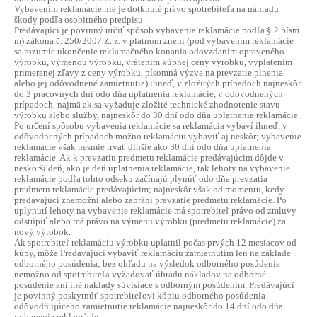
Vybavením reklamácie nie je dotknuté právo spotrebiteľa na náhradu
škody podľa osobitného predpisu.
Predávajúci je povinný určiť spôsob vybavenia reklamácie podľa § 2 písm.
m) zákona č. 250/2007 Z. z. v platnom znení (pod vybavením reklamácie
sa rozumie ukončenie reklamačného konania odovzdaním opraveného
výrobku, výmenou výrobku, vrátením kúpnej ceny výrobku, vyplatením
primeranej zľavy z ceny výrobku, písomná výzva na prevzatie plnenia
alebo jej odôvodnené zamietnutie) ihneď, v zložitých prípadoch najneskôr
do 3 pracovných dní odo dňa uplatnenia reklamácie, v odôvodnených
prípadoch, najmä ak sa vyžaduje zložité technické zhodnotenie stavu
výrobku alebo služby, najneskôr do 30 dní odo dňa uplatnenia reklamácie.
Po určení spôsobu vybavenia reklamácie sa reklamácia vybaví ihneď, v
odôvodnených prípadoch možno reklamáciu vybaviť aj neskôr; vybavenie
reklamácie však nesmie trvať dlhšie ako 30 dní odo dňa uplatnenia
reklamácie. Ak k prevzatiu predmetu reklamácie predávajúcim dôjde v
neskorší deň, ako je deň uplatnenia reklamácie, tak lehoty na vybavenie
reklamácie podľa tohto odseku začínajú plynúť odo dňa prevzatia
predmetu reklamácie predávajúcim; najneskôr však od momentu, kedy
predávajúci znemožní alebo zabráni prevzatie predmetu reklamácie. Po
uplynutí lehoty na vybavenie reklamácie má spotrebiteľ právo od zmluvy
odstúpiť alebo má právo na výmenu výrobku (predmetu reklamácie) za
nový výrobok.
Ak spotrebiteľ reklamáciu výrobku uplatnil počas prvých 12 mesiacov od
kúpy, môže Predávajúci vybaviť reklamáciu zamietnutím len na základe
odborného posúdenia; bez ohľadu na výsledok odborného posúdenia
nemožno od spotrebiteľa vyžadovať úhradu nákladov na odborné
posúdenie ani iné náklady súvisiace s odborným posúdením. Predávajúci
je povinný poskytnúť spotrebiteľovi kópiu odborného posúdenia
odôvodňujúceho zamietnutie reklamácie najneskôr do 14 dní odo dňa
vybavenia reklamácie.