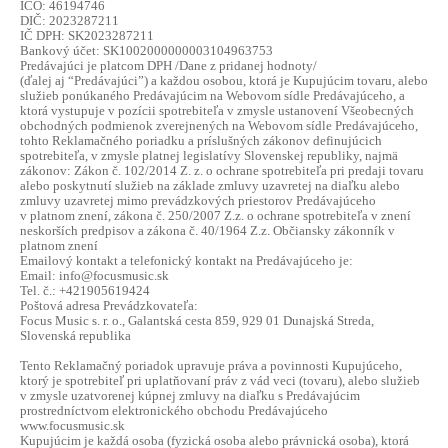
IČO: 46194746
á
DIČ: 2023287211
IČ DPH: SK2023287211
j
Bankový účet: SK1002000000003104963753
Predávajúci je platcom DPH /Dane z pridanej hodnoty/
s
(ďalej aj “Predávajúci”) a každou osobou, ktorá je Kupujúcim tovaru, alebo
ť
služieb ponúkaného Predávajúcim na Webovom sídle Predávajúceho, a
ktorá vystupuje v pozícii spotrebiteľa v zmysle ustanovení Všeobecných
?
obchodných podmienok zverejnených na Webovom sídle Predávajúceho,
tohto Reklamačného poriadku a príslušných zákonov definujúcich
spotrebiteľa, v zmysle platnej legislatívy Slovenskej republiky, najmä
zákonov: Zákon č. 102/2014 Z. z. o ochrane spotrebiteľa pri predaji tovaru
alebo poskytnutí služieb na základe zmluvy uzavretej na diaľku alebo
zmluvy uzavretej mimo prevádzkových priestorov Predávajúceho
v platnom znení, zákona č. 250/2007 Z.z. o ochrane spotrebiteľa v znení
HĽADAŤ
neskorších predpisov a zákona č. 40/1964 Z.z. Občiansky zákonník v
platnom znení
Emailový kontakt a telefonický kontakt na Predávajúceho je:
Email: info@focusmusic.sk
Tel. č.: +421905619424
Poštová adresa Prevádzkovateľa:
Focus Music s. r. o., Galantská cesta 859, 929 01 Dunajská Streda,
Slovenská republika
Tento Reklamačný poriadok upravuje práva a povinnosti Kupujúceho,
ktorý je spotrebiteľ pri uplatňovaní práv z vád veci (tovaru), alebo služieb
v zmysle uzatvorenej kúpnej zmluvy na diaľku s Predávajúcim
prostredníctvom elektronického obchodu Predávajúceho
www.focusmusic.sk
Kupujúcim je každá osoba (fyzická osoba alebo právnická osoba), ktorá