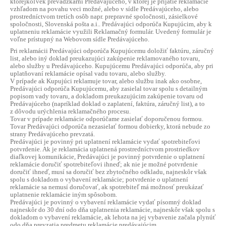
ktorejkoľvek prevádzkarni Predávajúceho, v ktorej je prijatie reklamácie
vzhľadom na povahu veci možné, alebo v sídle Predávajúceho, alebo
prostredníctvom tretích osôb napr. prepravné spoločnosti, zásielkové
spoločnosti, Slovenská pošta a.i.. Predávajúci odporúča Kupujúcim, aby k
uplatneniu reklamácie využili Reklamačný formulár. Uvedený formulár je
voľne prístupný na Webovom sídle Predávajúceho.
Pri reklamácii Predávajúci odporúča Kupujúcemu doložiť faktúru, záručný
list, alebo iný doklad preukazujúci zakúpenie reklamovaného tovaru,
alebo služby u Predávajúceho. Kupujúcemu Predávajúci odporúča, aby pri
uplatňovaní reklamácie opísal vadu tovaru, alebo služby.
V prípade ak Kupujúci reklamuje tovar, alebo službu inak ako osobne,
Predávajúci odporúča Kupujúcemu, aby zasielal tovar spolu s detailným
popisom vady tovaru, a dokladom preukazujúcim zakúpenie tovaru od
Predávajúceho (napríklad doklad o zaplatení, faktúra, záručný list), a to
z dôvodu urýchlenia reklamačného procesu.
Tovar v prípade reklamácie odporúčame zasielať doporučenou formou.
Tovar Predávajúci odporúča nezasielať formou dobierky, ktorá nebude zo
strany Predávajúceho prevzatá.
Predávajúci je povinný pri uplatnení reklamácie vydať spotrebiteľovi
potvrdenie. Ak je reklamácia uplatnená prostredníctvom prostriedkov
diaľkovej komunikácie, Predávajúci je povinný potvrdenie o uplatnení
reklamácie doručiť spotrebiteľovi ihneď; ak nie je možné potvrdenie
doručiť ihneď, musí sa doručiť bez zbytočného odkladu, najneskôr však
spolu s dokladom o vybavení reklamácie; potvrdenie o uplatnení
reklamácie sa nemusí doručovať, ak spotrebiteľ má možnosť preukázať
uplatnenie reklamácie iným spôsobom.
Predávajúci je povinný o vybavení reklamácie vydať písomný doklad
najneskôr do 30 dní odo dňa uplatnenia reklamácie, najneskôr však spolu s
dokladom o vybavení reklamácie, ak lehota na jej vybavenie začala plynúť
odo dňa prevzatia predmetu reklamácie predávajúcim.