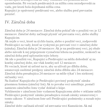
opotrebením. Pri veciach predávaných za nižšiu cenu nezodpovedá za
vadu, pre ktorú bola dojednaná nižšia cena.
Kupujúci je oprávnený predávanú vec, alebo službu pred prevzatím
prezrieť.
IV. Záručná doba
Záručná doba je 24 mesiacov. Záručná doba pokiaľ ide o použitú vec je 12
mesiacov. Záručné doby začínajú plynúť od prevzatia veci, alebo služby
Kupujúcim.
Ak nejde o veci, ktoré sa rýchlo kazia, alebo o použité veci, zodpovedá
Predávajúci za vady, ktoré sa vyskytnú po prevzatí veci v záručnej dobe
(záruka). Záručná doba je 24 mesiacov. Ak je na predávanej veci, jej obale
alebo návode k nej pripojenom vyznačená lehota na použitie, neskončí sa
záručná doba pred uplynutím tejto lehoty.
Ak ide o použitú vec, Kupujúci a Predávajúci sa môžu dohodnúť aj na
kratšej záručnej dobe, nie však kratšej než 12 mesiacov.
Pri veciach, ktoré sú určené na to, aby sa užívali po dlhšiu dobu,
ustanovujú osobitné predpisy záručnú dobu dlhšiu ako 24 mesiacov.
Záručná doba presahujúca 24 mesiacov sa môže týkať i len niektorej
súčiastky veci.
Na žiadosť Kupujúceho je Predávajúci povinný poskytnúť záruku
písomnou formou (záručný list). Ak to povaha veci umožňuje, postačí
namiesto záručného listu vydať doklad o kúpe.
Vyhlásením v záručnom liste vydanom Kupujúcemu alebo v reklame môže
Predávajúci poskytnúť záruku presahujúcu rozsah záruky ustanovenej v
tomto zákone. V záručnom liste určí Predávajúci podmienky a rozsah tejto
záruky.
Záručné doby začínajú plynúť od prevzatia veci Kupujúcim. Ak má