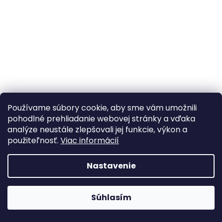
á
j
s
ť
?
Používame súbory cookie, aby sme vám umožnili
HĽADAŤ
pohodlné prehliadanie webovej stránky a vďaka
analýze neustále zlepšovali jej funkcie, výkon a
použiteľnosť.
Viac informácií
Nastavenie
Webhop je v testovacej prevádzke A webshop teszt
Súhlasím
üzemmódban van