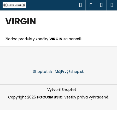
K
Prejsť
Hľadať
Náku
M
Prihlásen
na
o
obsah
Späť
Späť
košík
š
VIRGIN
í
Č
k
o
Žiadne produkty značky
VIRGIN
sa nenašli...
p
o
Z
t
á
r
p
e
ä
Shoptet.sk
MôjPrvýEshop.sk
b
t
u
i
j
e
Vytvoril Shoptet
e
Copyright 2026
FOCUSMUSIC
. Všetky práva vyhradené.
t
e
n