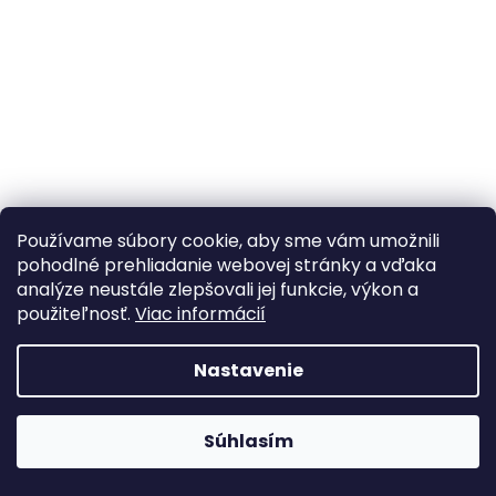
á
j
s
ť
?
Používame súbory cookie, aby sme vám umožnili
HĽADAŤ
pohodlné prehliadanie webovej stránky a vďaka
analýze neustále zlepšovali jej funkcie, výkon a
použiteľnosť.
Viac informácií
Nastavenie
Webhop je v testovacej prevádzke A webshop teszt
Súhlasím
üzemmódban van