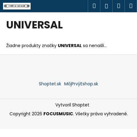
K
Prejsť
Hľadať
Náku
M
Prihlásen
na
o
obsah
Späť
Späť
košík
š
UNIVERSAL
í
Č
k
o
Žiadne produkty značky
UNIVERSAL
sa nenašli...
p
o
Z
t
á
r
p
e
ä
Shoptet.sk
MôjPrvýEshop.sk
b
t
u
i
j
e
Vytvoril Shoptet
e
Copyright 2026
FOCUSMUSIC
. Všetky práva vyhradené.
t
e
n