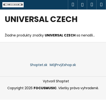
K
Prejsť
Hľadať
Náku
M
Prihlásen
na
o
obsah
Späť
Späť
košík
š
UNIVERSAL CZECH
í
Č
k
o
Žiadne produkty značky
UNIVERSAL CZECH
sa nenašli...
p
o
Z
t
á
r
p
e
ä
Shoptet.sk
MôjPrvýEshop.sk
b
t
u
i
j
e
Vytvoril Shoptet
e
Copyright 2026
FOCUSMUSIC
. Všetky práva vyhradené.
t
e
n