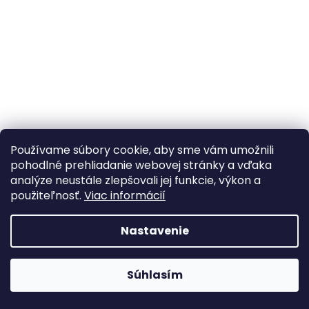
á
j
s
ť
?
Používame súbory cookie, aby sme vám umožnili
HĽADAŤ
pohodlné prehliadanie webovej stránky a vďaka
analýze neustále zlepšovali jej funkcie, výkon a
použiteľnosť.
Viac informácií
Nastavenie
Webhop je v testovacej prevádzke A webshop teszt
Súhlasím
üzemmódban van