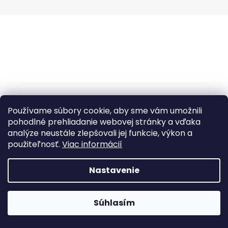
á
j
s
ť
?
Používame súbory cookie, aby sme vám umožnili
HĽADAŤ
pohodlné prehliadanie webovej stránky a vďaka
analýze neustále zlepšovali jej funkcie, výkon a
použiteľnosť.
Viac informácií
Nastavenie
Webhop je v testovacej prevádzke A webshop teszt
Súhlasím
üzemmódban van