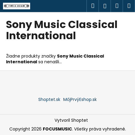
K
Prejsť
Hľadať
Náku
M
Prihlásen
na
o
obsah
Späť
Späť
košík
š
Sony Music Classical
í
Č
International
k
o
p
o
Žiadne produkty značky
Sony Music Classical
International
sa nenašli...
t
r
Z
e
á
b
p
u
ä
Shoptet.sk
MôjPrvýEshop.sk
j
t
e
i
t
e
Vytvoril Shoptet
e
Copyright 2026
FOCUSMUSIC
. Všetky práva vyhradené.
n