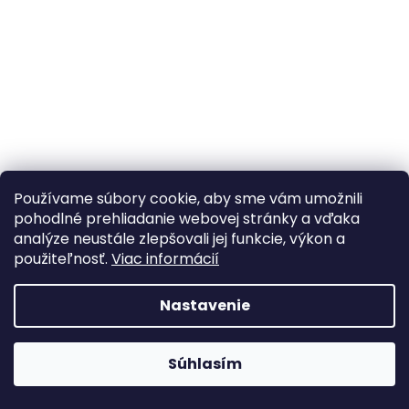
á
j
s
ť
?
Používame súbory cookie, aby sme vám umožnili
HĽADAŤ
pohodlné prehliadanie webovej stránky a vďaka
analýze neustále zlepšovali jej funkcie, výkon a
použiteľnosť.
Viac informácií
Nastavenie
Webhop je v testovacej prevádzke A webshop teszt
Súhlasím
üzemmódban van