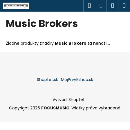
K
Prejsť
Hľadať
Náku
M
Prihlásen
na
o
obsah
Späť
Späť
košík
š
Music Brokers
í
Č
k
o
Žiadne produkty značky
Music Brokers
sa nenašli...
p
o
Z
t
á
r
p
e
ä
Shoptet.sk
MôjPrvýEshop.sk
b
t
u
i
j
e
Vytvoril Shoptet
e
Copyright 2026
FOCUSMUSIC
. Všetky práva vyhradené.
t
e
n