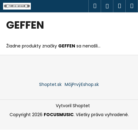
K
Prejsť
Hľadať
Náku
M
Prihlásen
na
o
obsah
Späť
Späť
košík
š
GEFFEN
í
Č
k
o
Žiadne produkty značky
GEFFEN
sa nenašli...
p
o
Z
t
á
r
p
e
ä
Shoptet.sk
MôjPrvýEshop.sk
b
t
u
i
j
e
Vytvoril Shoptet
e
Copyright 2026
FOCUSMUSIC
. Všetky práva vyhradené.
t
e
n