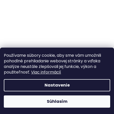
á
j
s
ť
?
Používame súbory cookie, aby sme vám umožnili
HĽADAŤ
pohodlné prehliadanie webovej stránky a vďaka
analýze neustále zlepšovali jej funkcie, výkon a
použiteľnosť.
Viac informácií
Nastavenie
Webhop je v testovacej prevádzke A webshop teszt
Súhlasím
üzemmódban van