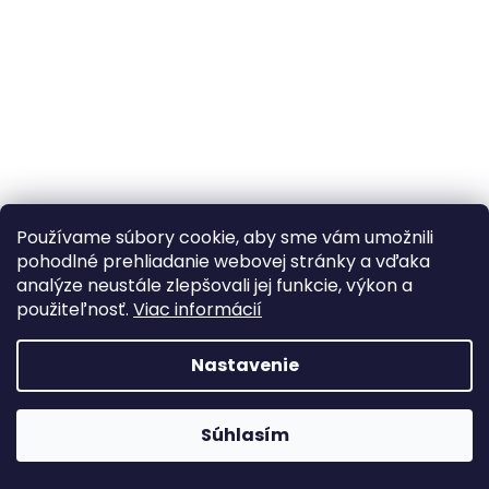
á
j
s
ť
?
Používame súbory cookie, aby sme vám umožnili
HĽADAŤ
pohodlné prehliadanie webovej stránky a vďaka
analýze neustále zlepšovali jej funkcie, výkon a
použiteľnosť.
Viac informácií
Nastavenie
Webhop je v testovacej prevádzke A webshop teszt
Súhlasím
üzemmódban van