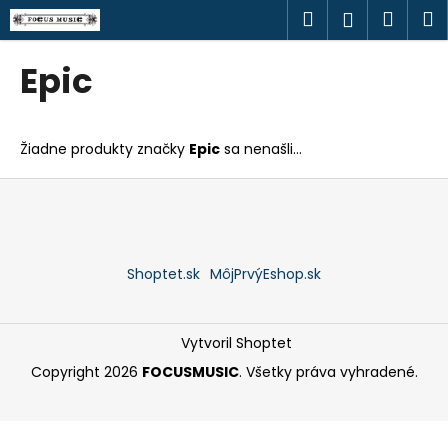
K
Prejsť
Hľadať
Náku
M
Prihlásen
na
o
obsah
Späť
Späť
košík
š
Epic
í
Č
k
o
Žiadne produkty značky
Epic
sa nenašli...
p
o
Z
t
á
r
p
e
ä
Shoptet.sk
MôjPrvýEshop.sk
b
t
u
i
j
e
Vytvoril Shoptet
e
Copyright 2026
FOCUSMUSIC
. Všetky práva vyhradené.
t
e
n