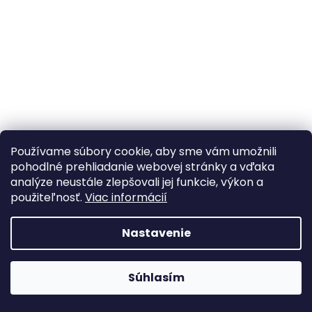
á
j
s
ť
?
Používame súbory cookie, aby sme vám umožnili
HĽADAŤ
pohodlné prehliadanie webovej stránky a vďaka
analýze neustále zlepšovali jej funkcie, výkon a
použiteľnosť.
Viac informácií
Nastavenie
Webhop je v testovacej prevádzke A webshop teszt
Súhlasím
üzemmódban van