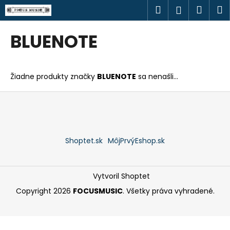
K
Prejsť
Hľadať
Náku
M
Prihlásen
na
o
obsah
Späť
Späť
košík
š
BLUENOTE
í
Č
k
o
Žiadne produkty značky
BLUENOTE
sa nenašli...
p
o
Z
t
á
r
p
e
ä
Shoptet.sk
MôjPrvýEshop.sk
b
t
u
i
j
e
Vytvoril Shoptet
e
Copyright 2026
FOCUSMUSIC
. Všetky práva vyhradené.
t
e
n