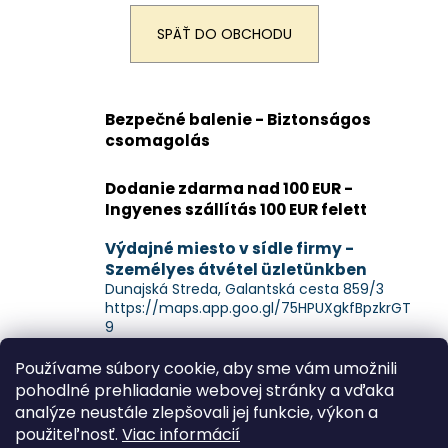
á
SPÄŤ DO OBCHODU
j
s
ť
Bezpečné balenie - Biztonságos
?
csomagolás
Dodanie zdarma nad 100 EUR -
Ingyenes szállítás 100 EUR felett
HĽADAŤ
Výdajné miesto v sídle firmy -
Személyes átvétel üzletünkben
Dunajská Streda, Galantská cesta 859/3
https://maps.app.goo.gl/75HPUXgkfBpzkrGT
9
Z
Používame súbory cookie, aby sme vám umožnili
á
pohodlné prehliadanie webovej stránky a vďaka
analýze neustále zlepšovali jej funkcie, výkon a
p
použiteľnosť.
Viac informácií
ä