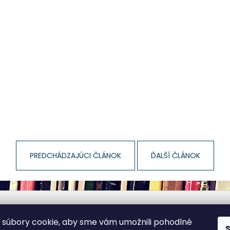
PREDCHÁDZAJÚCI ČLÁNOK
ĎALŠÍ ČLÁNOK
súbory cookie, aby sme vám umožnili pohodlné
Shoptet.sk
MôjPrvýEshop.sk