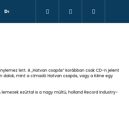
Hľadať
Prihlásenie
Nákupný
Doplnky - Kiegészítők
Služby - Szolgáltatások
košík
anylemez lett. A „Hatvan csapás” korábban csak CD-n jelent
yan dalok, mint a címadó Hatvan csapás, vagy a Kéne egy
A lemezek ezúttal is a nagy múltú, holland Record Industry-