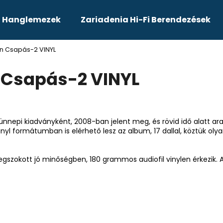
 - Hanglemezek
Zariadenia Hi-Fi Berendezések
an Csapás-2 VINYL
Čo potrebujete nájsť?
n Csapás-2 VINYL
HĽADAŤ
ünnepi kiadványként, 2008-ban jelent meg, és rövid idő alatt ar
yl formátumban is elérhető lesz az album, 17 dallal, köztük ol
megszokott jó minőségben, 180 grammos audiofil vinylen érkezik. 