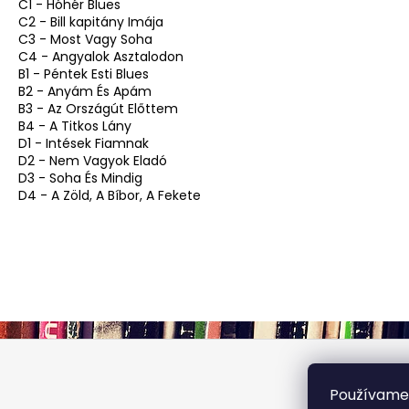
C1 - Hóhér Blues
C2 - Bill kapitány Imája
C3 - Most Vagy Soha
C4 - Angyalok Asztalodon
B1 - Péntek Esti Blues
B2 - Anyám És Apám
B3 - Az Országút Előttem
B4 - A Titkos Lány
D1 - Intések Fiamnak
D2 - Nem Vagyok Eladó
D3 - Soha És Mindig
D4 - A Zöld, A Bíbor, A Fekete
Z
á
p
Používame 