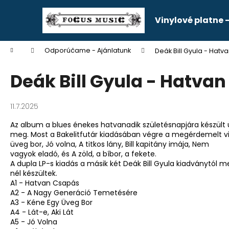
K
Prejsť
na
o
Vinylové platne
obsah
Späť
Späť
š
do
do
í
Domov
Odporúčame - Ajánlatunk
Deák Bill Gyula - Hatv
k
obchodu
obchodu
Deák Bill Gyula - Hatva
11.7.2025
Az album a blues énekes hatvanadik születésnapjára készült 
meg. Most a Bakelitfutár kiadásában végre a megérdemelt vin
üveg bor, Jó volna, A titkos lány, Bill kapitány imája, Nem
vagyok eladó, és A zöld, a bíbor, a fekete.
A dupla LP-s kiadás a másik két Deák Bill Gyula kiadványtól 
nél készültek.
A1 - Hatvan Csapás
A2 - A Nagy Generáció Temetésére
A3 - Kéne Egy Üveg Bor
A4 - Lát-e, Aki Lát
A5 - Jó Volna